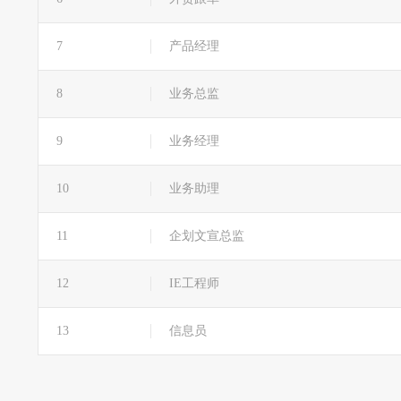
7
产品经理
8
业务总监
9
业务经理
10
业务助理
11
企划文宣总监
12
IE工程师
13
信息员