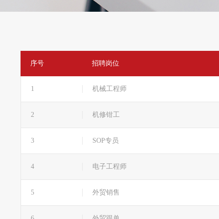
序号
招聘岗位
1
机械工程师
2
机修钳工
3
SOP专员
4
电子工程师
5
外贸销售
6
外贸跟单