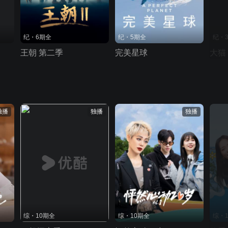
纪・6期全
纪・5期全
纪・
王朝 第二季
完美星球
大猫
独播
独播
独播
综・10期全
综・10期全
综・