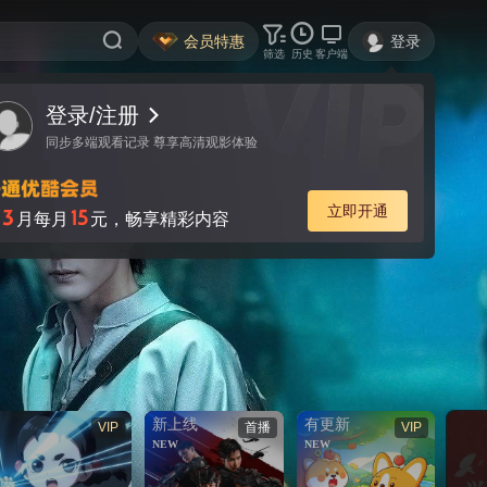
会员特惠
登录
筛选
历史
客户端
登录/注册
同步多端观看记录 尊享高清观影体验
立即开通
3
15
月每月
元，畅享精彩内容
新上线
有更新
VIP
首播
VIP
NEW
NEW