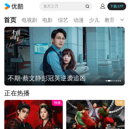
鬼灭之刃
下载APP
首页
电视剧
电影
综艺
动漫
少儿
教育
生
不期·蔡文静彭冠英逆袭追凶
正在热播
独播
VIP