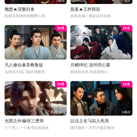
24集全
17集全
翘楚🔥涅槃归来
悬案🔥王炸阵容
陈都灵周翊然掀翻野心局
真案改编！暴徒连环劫杀
独播
独播
30集全
29集全
凡人修仙🩸异教叛徒
月鳞绮纪·连环挖心案
吴师叔大战门派奸细惨死
群妖剧本杀 画皮难画心
独播
独播
更新至34话
34集全
光阴之外😂张三攒局
以法之名🔍陷入死局
三个男人一个港湾在线搞钱
随叫随到！洪亮力挺郑雅萍