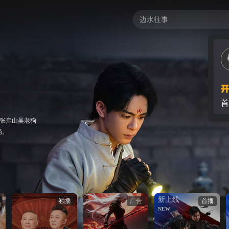
新上线
独播
广告
首播
NEW