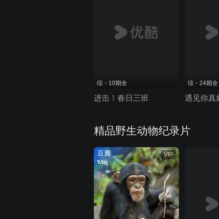
综・10期全
综・24期全
进击！春日三班
遇见你真
精品野生动物纪录片
豆瓣
VIP
9.5分