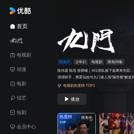
首页
电视剧
动漫
悟空打金服
电影
广告
综艺
短剧
热度榜
限免中
广告
TOP
会员中心