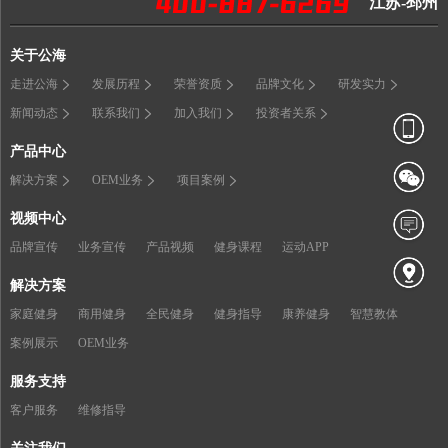
江苏-邳州
关于公海
走进公海
发展历程
荣誉资质
品牌文化
研发实力
新闻动态
联系我们
加入我们
投资者关系
产品中心
解决方案
OEM业务
项目案例
视频中心
品牌宣传
业务宣传
产品视频
健身课程
运动APP
解决方案
家庭健身
商用健身
全民健身
健身指导
康养健身
智慧教体
案例展示
OEM业务
服务支持
客户服务
维修指导