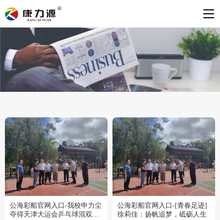
公海彩船官网入口-我校申力尘
公海彩船官网入口-[青春足迹]
夺得天津大运会乒乓球混双亚
徐莉佳：扬帆追梦，砥砺人生